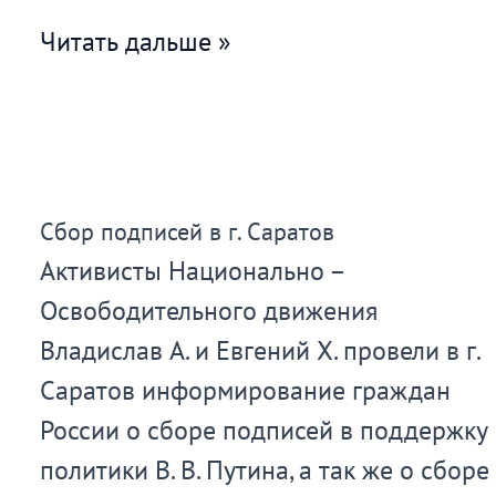
Во
Читать дальше »
Владимире
прошел
Митинг
НОД
Сбор подписей в г. Саратов
за
Активисты Национально –
наделение
Освободительного движения
Владимира
Владислав А. и Евгений Х. провели в г.
Путина
Саратов информирование граждан
чрезвычайными
России о сборе подписей в поддержку
полномочиями
политики В. В. Путина, а так же о сборе