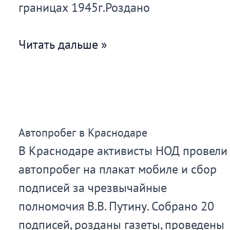
границах 1945г.Роздано
Пикеты,
Читать дальше »
сбор
и
отправка
бланков
Автопробег в Краснодаре
с
В Краснодаре активисты НОД провели
подписями
автопробег на плакат мобиле и сбор
за
подписей за чрезвычайные
ЧП
полномочия В.В. Путину. Собрано 20
В.В.
подписей, розданы газеты, проведены
Путину