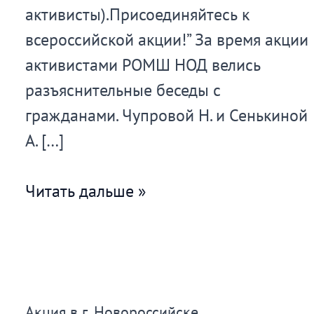
активисты).Присоединяйтесь к
всероссийской акции!” За время акции
активистами РОМШ НОД велись
разъяснительные беседы с
гражданами. Чупровой Н. и Сенькиной
А. […]
Акция
Читать дальше »
в
Сыктывкаре
Акция в г. Новороссийске