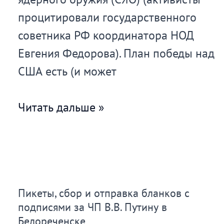
процитировали государственного
советника РФ координатора НОД
Евгения Федорова). План победы над
США есть (и может
Сбор
Читать дальше »
подписей
в
г.
Ковров,
Пикеты, сбор и отправка бланков с
Владимирской
подписями за ЧП В.В. Путину в
области
Белореченске