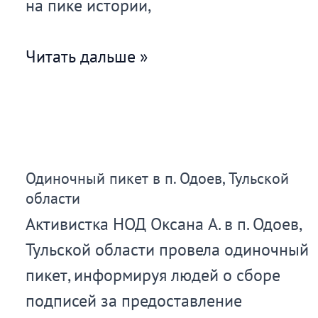
на пике истории,
Митинг
Читать дальше »
–
пикет
на
Манежной
Одиночный пикет в п. Одоев, Тульской
площади
области
в
Активистка НОД Оксана А. в п. Одоев,
г.
Тульской области провела одиночный
Москве
пикет, информируя людей о сборе
подписей за предоставление