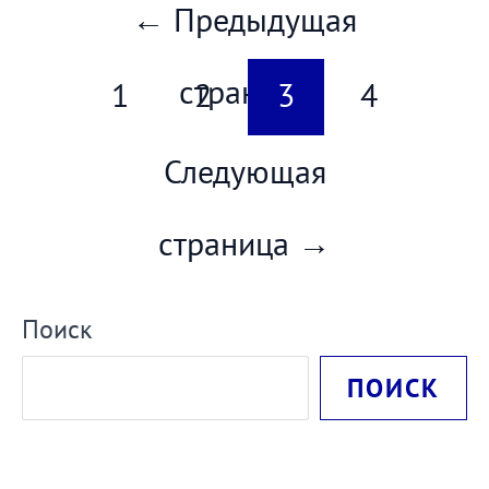
Постраничная
←
Предыдущая
навигация
записи
страница
1
2
3
4
Следующая
страница
→
Поиск
ПОИСК