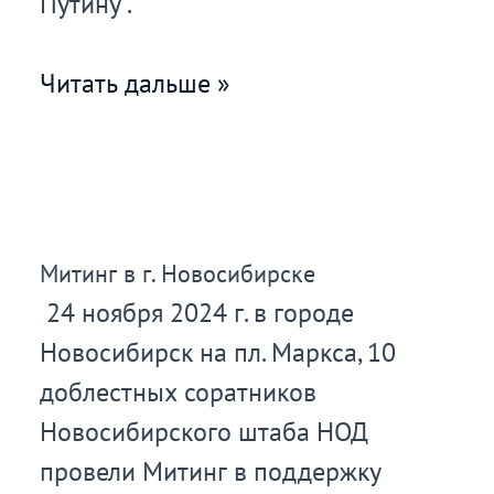
Путину”.
Пикеты
Читать дальше »
и
сбор
подписей
в
Митинг в г. Новосибирске
Москве
24 ноября 2024 г. в городе
на
Новосибирск на пл. Маркса, 10
ВДНХ
доблестных соратников
Новосибирского штаба НОД
провели Митинг в поддержку