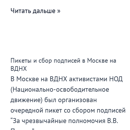
Пикеты,
Читать дальше »
раздача
газет
и
сбор
Пикеты и сбор подписей в Москве на
подписей
ВДНХ
в
В Москве на ВДНХ активистами НОД
Ейске
(Национально-освободительное
движение) был организован
очередной пикет со сбором подписей
“За чрезвычайные полномочия В.В.